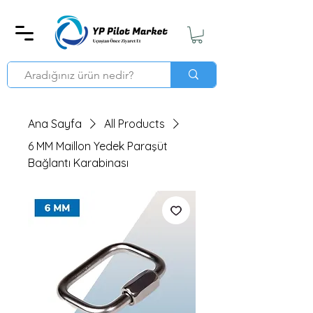
Ana Sayfa
All Products
6 MM Maillon Yedek Paraşüt
Bağlantı Karabinası