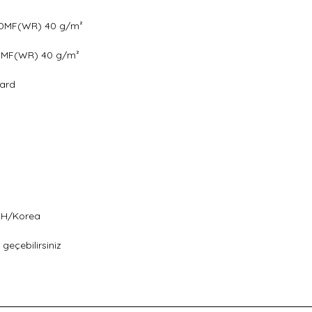
0DMF(WR) 40 g/m²
0DMF(WR) 40 g/m²
hard
H/Korea
e geçebilirsiniz