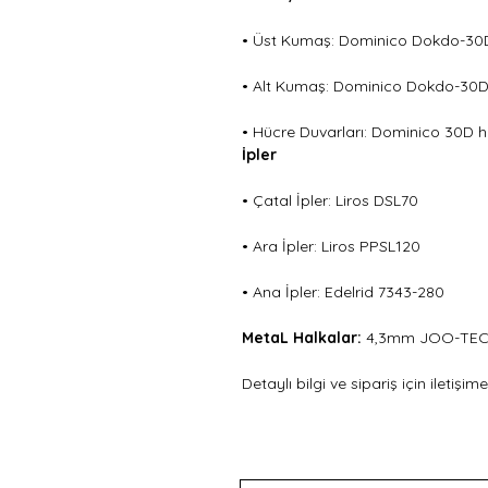
• Üst Kumaş: Dominico Dokdo-3
• Alt Kumaş: Dominico Dokdo-3
• Hücre Duvarları: Dominico 30D 
İpler
• Çatal İpler: Liros DSL70
• Ara İpler: Liros PPSL120
• Ana İpler: Edelrid 7343-280
MetaL Halkalar: 
4,3mm JOO-TEC
Detaylı bilgi ve sipariş için iletişim