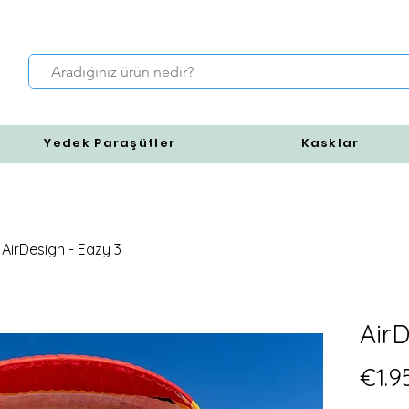
Yedek Paraşütler
Kasklar
AirDesign - Eazy 3
AirD
€1.9