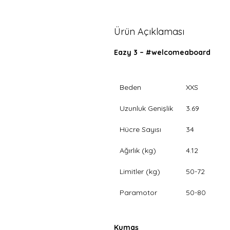
Ürün Açıklaması
Eazy 3 – #welcomeaboard
Beden
XXS
Uzunluk Genişlik
3.69
Hücre Sayısı
34
Ağırlık (kg)
4.12
Limitler (kg)
50-72
Paramotor
50-80
Kumaş