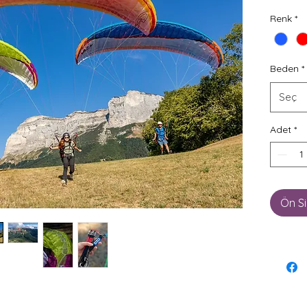
Renk
*
Beden
*
Seç
Adet
*
Ön Si