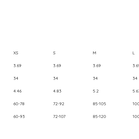
XS
S
M
L
3.69
3.69
3.69
3.6
34
34
34
34
4.46
4.83
5.2
5.6
60-78
72-92
85-105
10
60-93
72-107
85-120
10