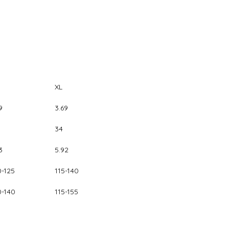
XL
9
3.69
34
3
5.92
0-125
115-140
0-140
115-155