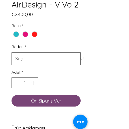
AirDesign - ViVo 2
Fiyat
€2.400,00
Renk
*
Beden
*
Adet
*
Ön Sipariş Ver
Ürün Açıklaması