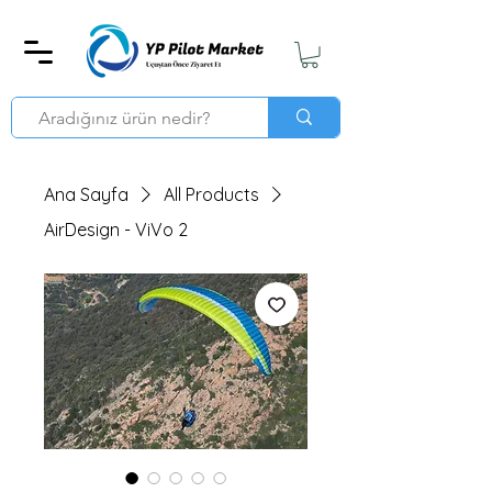
Ana Sayfa
All Products
AirDesign - ViVo 2