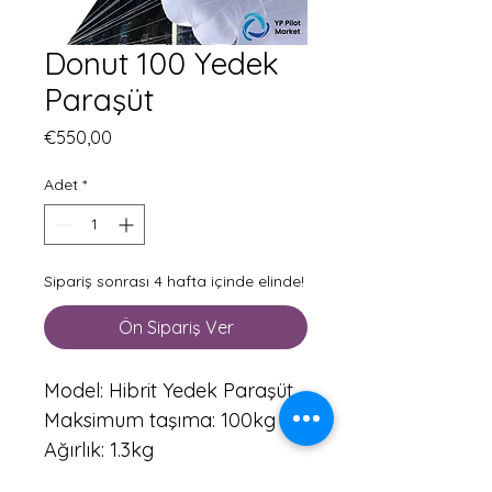
Donut 100 Yedek
Paraşüt
Fiyat
€550,00
Adet
*
Sipariş sonrası 4 hafta içinde elinde!
Ön Sipariş Ver
Model: Hibrit Yedek Paraşüt
Maksimum taşıma: 100kg
Ağırlık: 1.3kg
Navlaka: Zarf