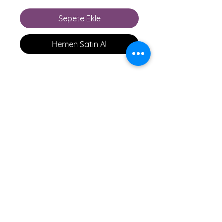
Sepete Ekle
Hemen Satın Al
Ürün Açıklaması
Marka Model: AirDesign RISE 
3
Güvenlik Seviyesi: High EN/B
Üretim Yılı: 2017
Beden: XS (60kg-78kg)
Renk: Turuncu
Bizi Takip Edin
Test Raporu: Var
İçerik: Kanat, Airpack 50/50