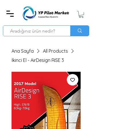
Ana Sayfa
All Products
İkinci El - AirDesign RISE 3