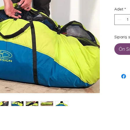
Adet
*
Sipariş 
Ön Si