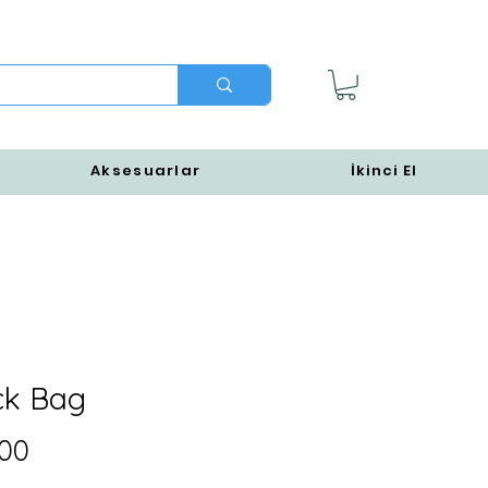
Aksesuarlar
İkinci El
ck Bag
Fiyat
00